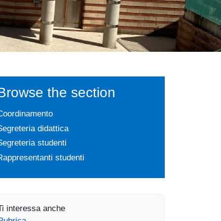
Browse the section
Coordinamento
Segreteria didattica
Segreteria studenti
Rappresentanti studenti
Ti interessa anche
Rubrica