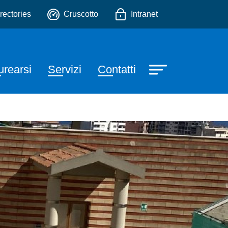
à Motorie Preventive e Ada
o
rectories
Cruscotto
Intranet
urearsi
Servizi
Contatti